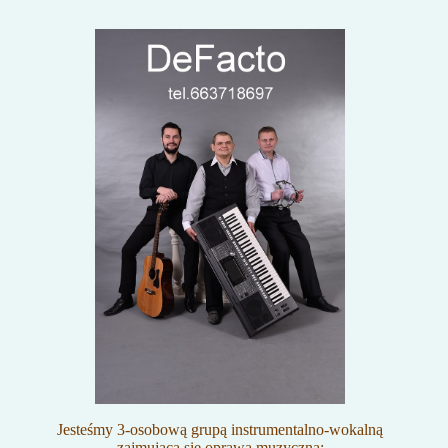
Jesteśmy 3-osobową grupą instrumentalno-wokalną
zajmującą się oprawą muzyczną: