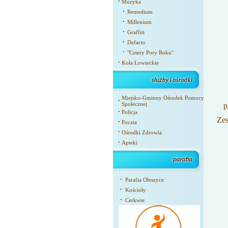
•
Muzyka
•
Remedium
•
Millenium
•
Graffiti
•
Defacto
•
"Cztery Pory Roku"
•
Koła Łowieckie
Miejsko-Gminny Ośrodek Pomocy
•
Społecznej
p
•
Policja
Zes
•
Poczta
•
Ośrodki Zdrowia
•
Apteki
•
Parafia Oleszyce
•
Kościoły
•
Cerkwie