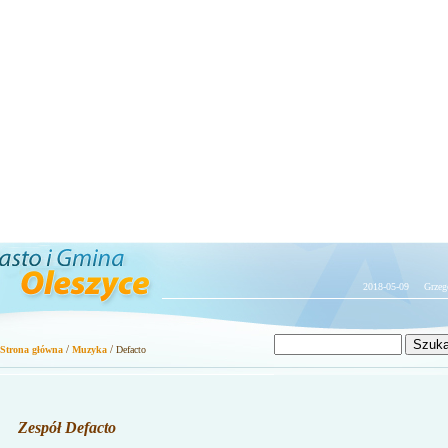
2018-05-09 Grzegorza, 
/
/
Strona główna
Muzyka
Defacto
Zespół Defacto