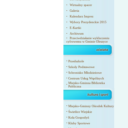
Wirtualny spacer
•
Galeria
•
Kalendarz Imprez
•
Wybory Prezydenckie 2015
•
E-Kartki
•
Archiwum
•
Przeciwdziałanie wykluczeniu
•
cyfrowemu w Gminie Oleszyce
•
Przedszkole
•
Szkoły Podstawowe
•
Schronisko Młodzieżowe
•
Centrum Usług Wspólnych
Miejsko-Gminna Biblioteka
•
Publiczna
•
Miejsko-Gminny Ośrodek Kultury
•
Świetlice Wiejskie
•
Koła Gospodyń
•
Kluby Sportowe