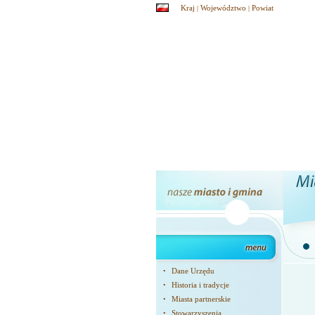
Kraj
Województwo
Powiat
|
|
Dane Urzędu
•
Historia i tradycje
•
Miasta partnerskie
•
Stowarzyszenia
•