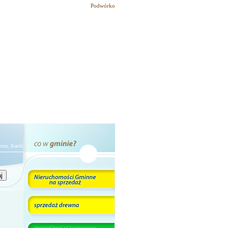
Podwórko
Karoliny, Karola "Właściwością człowieka jest błądzić, głupiego - trwać w błędzie." Cyceron