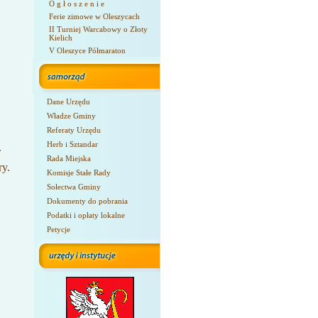
O g ł o s z e n i e
Ferie zimowe w Oleszycach
II Turniej Warcabowy o Złoty
Kielich
V Oleszyce Półmaraton
Dane Urzędu
Władze Gminy
Referaty Urzędu
Herb i Sztandar
.
Rada Miejska
ry.
Komisje Stałe Rady
Sołectwa Gminy
Dokumenty do pobrania
Podatki i opłaty lokalne
Petycje