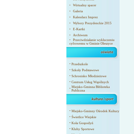
Wirtualny spacer
•
Galeria
•
Kalendarz Imprez
•
Wybory Prezydenckie 2015
•
E-Kartki
•
Archiwum
•
Przeciwdziałanie wykluczeniu
•
cyfrowemu w Gminie Oleszyce
•
Przedszkole
•
Szkoły Podstawowe
•
Schronisko Młodzieżowe
•
Centrum Usług Wspólnych
Miejsko-Gminna Biblioteka
•
Publiczna
•
Miejsko-Gminny Ośrodek Kultury
•
Świetlice Wiejskie
•
Koła Gospodyń
•
Kluby Sportowe