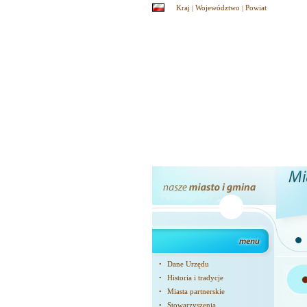
Kraj
Województwo
Powiat
|
|
Dane Urzędu
•
Historia i tradycje
•
Miasta partnerskie
•
Stowarzyszenia
•