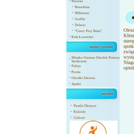
•
Muzyka
•
Remedium
•
Millenium
•
Graffiti
•
Defacto
Oles
•
"Cztery Pory Roku"
Klim
•
Koła Łowieckie
stare
spotk
zwią
wystą
Miejsko-Gminny Ośrodek Pomocy
•
Społecznej
Niaga
•
Policja
opini
•
Poczta
•
Ośrodki Zdrowia
•
Apteki
•
Parafia Oleszyce
•
Kościoły
•
Cerkwie