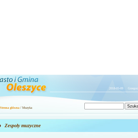
2018-05-09 Grzegorza, Kar
/
Strona główna
Muzyka
Zespoły muzyczne