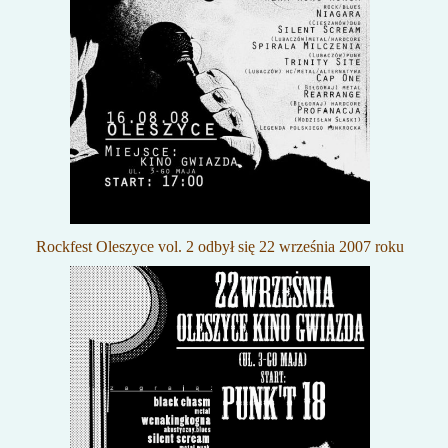
Rockfest Oleszyce vol. 2 odbył się 22 września 2007 roku