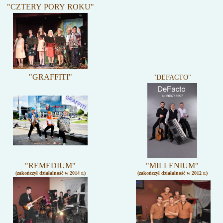
"CZTERY PORY ROKU"
"GRAFFITI"
"DEFACTO"
"REMEDIUM"
"MILLENIUM"
(zakończył działalność w 2014 r.)
(zakończył działalność w 2012 r.)