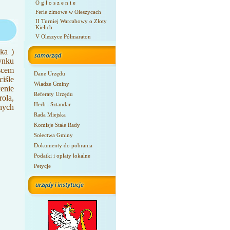
O g ł o s z e n i e
Ferie zimowe w Oleszycach
II Turniej Warcabowy o Złoty
Kielich
V Oleszyce Półmaraton
ka )
ynku
scem
Dane Urzędu
iśle
Władze Gminy
enie
Referaty Urzędu
ola,
Herb i Sztandar
nych
Rada Miejska
Komisje Stałe Rady
Sołectwa Gminy
Dokumenty do pobrania
Podatki i opłaty lokalne
Petycje