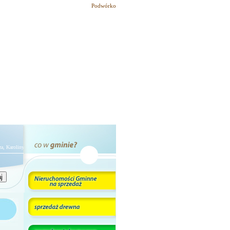
Podwórko
oliny, Karola "Właściwością człowieka jest błądzić, głupiego - trwać w błędzie." Cyceron