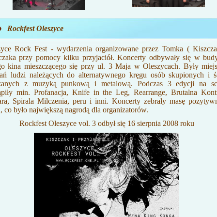
Rockfest Oleszyce
zyce Rock Fest - wydarzenia organizowane przez Tomka ( Kiszcza
czaka przy pomocy kilku przyjaciół. Koncerty odbywały się w bud
go kina mieszczącego się przy ul. 3 Maja w Oleszycach. Były miej
ań ludzi należących do alternatywnego kręgu osób skupionych i śc
zanych z muzyką punkową i metalową. Podczas 3 edycji na sc
piły min. Profanacja, Knife in the Leg, Rearrange, Brutalna Kontr
ra, Spirala Milczenia, peru i inni. Koncerty zebrały masę pozytyw
i, co było największą nagrodą dla organizatorów.
Rockfest Oleszyce vol. 3 odbył się 16 sierpnia 2008 roku