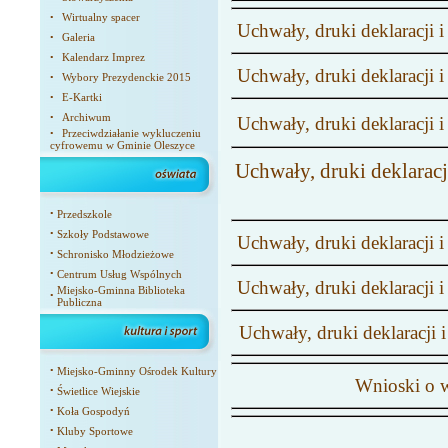
Wirtualny spacer
•
Uchwały, druki deklaracji 
Galeria
•
Kalendarz Imprez
•
Uchwały, druki deklaracji 
Wybory Prezydenckie 2015
•
E-Kartki
•
Archiwum
•
Uchwały, druki deklaracji 
Przeciwdziałanie wykluczeniu
•
cyfrowemu w Gminie Oleszyce
Uchwały, druki deklaracj
•
Przedszkole
•
Szkoły Podstawowe
Uchwały, druki deklaracji 
•
Schronisko Młodzieżowe
•
Centrum Usług Wspólnych
Uchwały, druki deklaracji 
Miejsko-Gminna Biblioteka
•
Publiczna
Uchwały, druki deklaracji 
•
Miejsko-Gminny Ośrodek Kultury
Wnioski o w
•
Świetlice Wiejskie
•
Koła Gospodyń
•
Kluby Sportowe