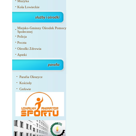
•
Muzyka
•
Koła Łowieckie
Miejsko-Gminny Ośrodek Pomocy
•
Społecznej
•
Policja
•
Poczta
•
Ośrodki Zdrowia
•
Apteki
•
Parafia Oleszyce
•
Kościoły
•
Cerkwie