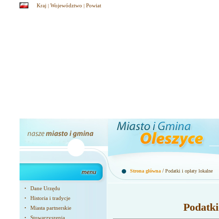
Kraj
Województwo
Powiat
|
|
/
Strona główna
Podatki i opłaty lokalne
Dane Urzędu
•
Historia i tradycje
•
Podatki
Miasta partnerskie
•
Stowarzyszenia
•