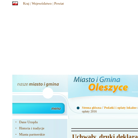
Kraj
Województwo
Powiat
|
|
/
Strona główna
Podatki i opłaty lokalne
opłaty 2016
Dane Urzędu
•
Historia i tradycje
•
Miasta partnerskie
•
Uchwały, druki deklara