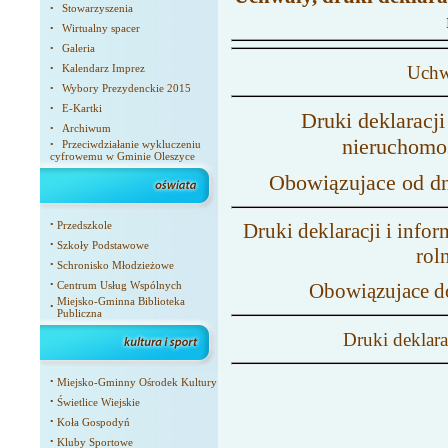
Stowarzyszenia
•
Wirtualny spacer
•
Galeria
•
Kalendarz Imprez
Uchw
•
Wybory Prezydenckie 2015
•
E-Kartki
•
Druki deklaracji
Archiwum
•
nieruchomoś
Przeciwdziałanie wykluczeniu
•
cyfrowemu w Gminie Oleszyce
Obowiązujace od dni
•
Przedszkole
Druki deklaracji i infor
•
Szkoły Podstawowe
rol
•
Schronisko Młodzieżowe
•
Centrum Usług Wspólnych
Obowiązujace do
Miejsko-Gminna Biblioteka
•
Publiczna
Druki deklara
•
Miejsko-Gminny Ośrodek Kultury
•
Świetlice Wiejskie
•
Koła Gospodyń
•
Kluby Sportowe