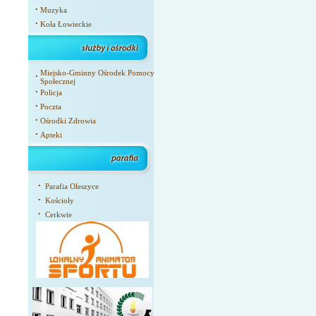
•
Muzyka
•
Koła Łowieckie
Miejsko-Gminny Ośrodek Pomocy
•
Społecznej
•
Policja
•
Poczta
•
Ośrodki Zdrowia
•
Apteki
•
Parafia Oleszyce
•
Kościoły
•
Cerkwie