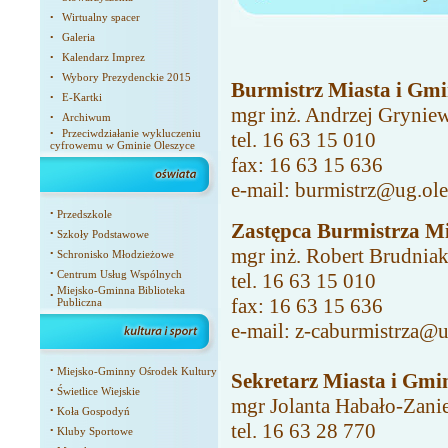
Wirtualny spacer
•
Galeria
•
Kalendarz Imprez
•
Wybory Prezydenckie 2015
•
Burmistrz Miasta i Gmi
E-Kartki
•
mgr inż. Andrzej Grynie
Archiwum
•
Przeciwdziałanie wykluczeniu
•
tel. 16 63 15 010
cyfrowemu w Gminie Oleszyce
fax: 16 63 15 636
e-mail:
burmistrz@ug.ole
•
Przedszkole
Zast
ępca Burmistrza Mi
•
Szkoły Podstawowe
mgr inż. Robert Brudnia
•
Schronisko Młodzieżowe
•
Centrum Usług Wspólnych
tel. 16 63 15 010
Miejsko-Gminna Biblioteka
•
fax: 16 63 15 636
Publiczna
e-mail:
z-caburmistrza@u
•
Miejsko-Gminny Ośrodek Kultury
Sekretarz Miasta i Gmi
•
Świetlice Wiejskie
mgr Jolanta Habało-Zani
•
Koła Gospodyń
tel. 16 63 28 770
•
Kluby Sportowe