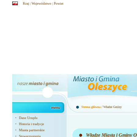
Kraj
Województwo
Powiat
|
|
/
Strona główna
Władze Gminy
Dane Urzędu
•
Historia i tradycje
•
Miasta partnerskie
•
Władze Miasta i Gminy O
Stowarzyszenia
•