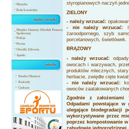
styropianowych naczyń jedn
•
Muzyka
•
Koła Łowieckie
ZIELONY
- należy wrzucać:
opakowania
- nie należy wrzucać:
Miejsko-Gminny Ośrodek Pomocy
•
żaroodpornego, szyb sam
Społecznej
•
Policja
porcelanowych, świetlówek.
•
Poczta
BRĄZOWY
•
Ośrodki Zdrowia
•
Apteki
- należy wrzucać
:
odpady
owocach i warzywach, prze
produktów mlecznych, stary 
herbacie, zwiędłe cięte kwiaty
•
Parafia Oleszyce
- nie należy wrzucać:
ko
•
Kościoły
•
Cerkwie
owoców zaatakowanych choro
Zgodnie z założeniami 
Odpadami powstające w 
ulegające biodegradacji 
wykorzystywane przez mi
poprzez kompostowanie 
zabudowie jednorodzinnej.