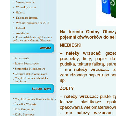
Stowarzyszenia
•
Wirtualny spacer
•
Galeria
•
Kalendarz Imprez
•
Wybory Prezydenckie 2015
•
E-Kartki
•
Na terenie Gminy Oleszy
Archiwum
•
pojemników/worków do sel
Przeciwdziałanie wykluczeniu
•
cyfrowemu w Gminie Oleszyce
NIEBIESKI
–
należy wrzucać
: gaze
prospekty, listy, papier do
•
Przedszkole
pudełka, tekturę falistą, star
•
Szkoły Podstawowe
- nie należy wrzucać:
p
•
Schronisko Młodzieżowe
•
Centrum Usług Wspólnych
zabrudzonego papieru po ser
Miejsko-Gminna Biblioteka
itp.
•
Publiczna
ŻÓŁTY
– należy wrzucać:
puste zg
•
Miejsko-Gminny Ośrodek Kultury
foliowe, plastikowe op
•
Świetlice Wiejskie
opakowania wielomateriałowe
•
Koła Gospodyń
- nie należy wrzucać:
o
•
Kluby Sportowe